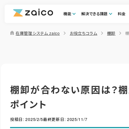
機能
解決できる課題
料金
home
在庫管理システム zaico
お役立ちコラム
棚卸
棚卸が合わない原因は？
ポイント
投稿日:
2025/2/5
最終更新日:
2025/11/7