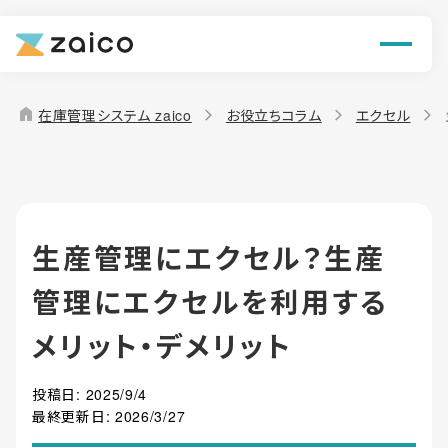
ン
機能
home
在庫管理システム zaico
お役立ちコラム
エクセル
解決できる課題
料金
生産管理にエクセル？生産
導入事例
管理にエクセルを利用する
お役立ち情報
メリット・デメリット
投稿日:
2025/9/4
最終更新日:
2026/3/27