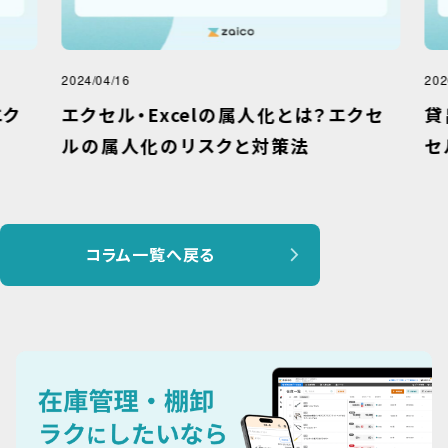
2024/04/16
2026
ク
エクセル・Excelの属人化とは？エクセ
貸
ルの属人化のリスクと対策法
セ
コラム一覧へ戻る