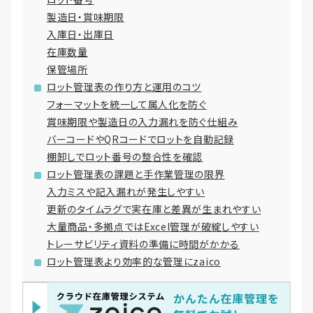
製造日・賞味期限
入庫日・出庫日
在庫数量
保管場所
ロット管理表の作り方と運用のコツ
フォーマットを統一して属人化を防ぐ
賞味期限や製造日の入力漏れを防ぐ仕組み
バーコードやQRコードでロットを自動記録
棚卸しでロット番号の整合性を確認
ロット管理表の課題と手作業管理の限界
入力ミスや記入漏れが発生しやすい
更新のタイムラグで実在庫と差異が生まれやすい
大量商品・多拠点ではExcel管理が破綻しやすい
トレーサビリティ資料の準備に時間がかかる
ロット管理表より効率的な管理にzaico