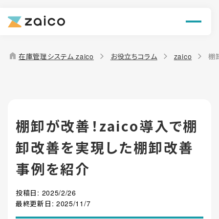
ン
機能
home
在庫管理システム zaico
お役立ちコラム
zaico
棚
解決できる課題
料金
棚卸が改善！zaico導入で棚
導入事例
卸改善を実現した棚卸改善
お役立ち情報
事例を紹介
投稿日:
2025/2/26
最終更新日:
2025/11/7