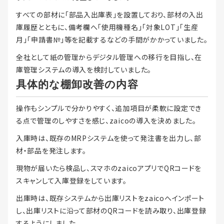
すべての部材に「部品入出庫表」を設置しており、部材の入出
庫履歴とともに、備考欄へ「使用機種名」「対象LOT」「生産
月」「申請書№」等を記載するなどの手間がかかっていました。
全社として紙の管理からデジタル管理への移行を目指し、在
庫管理システムの導入を検討していました。
具体的な棚卸改善の内容
操作もシンプルで分かりやすく、追加項目が柔軟に設定でき
る点で管理のしやすさを感じ、zaicoの導入を決めました。
入庫時は、既存のMRPシステムを使って発注書を出力し、部
材・部品を発注します。
現物が届いたら検品し、スマホのzaicoアプリでQRコードを
スキャンして入庫登録をしています。
出庫時は、既存システムから出庫リストをzaicoへインポート
し、出庫リストに沿って部材のQRコードを読み取り、出庫登録
するようにしました。