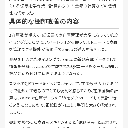
という伝票を手作業で計算するので、金額の計算などの信頼
性も低かった。
具体的な棚卸改善の内容
z在庫数が増えて、紙伝票での在庫管理が大変になっていたタ
イミングだったので、スマートフォンを使って、QRコードで商品
を管理できる機能が決め手でzaicoの導入を決断した。
商品を仕入れたタイミングで、zaicoに新規在庫データとして
情報を登録し、zaicoで生成されたQRコードをシール印刷し、
商品に貼り付けて保管するようになった。
スマホでQRコードをピッとスキャンして、在庫数を入力するだ
けで棚卸ができるのでとても便利と感じており、在庫金額の計
算も、zaicoで在庫データのCSVをダウンロードして集計でき
るようになったので、正確性が向上し、手間も大きく軽減され
ました。
棚卸が終わった商品をスキャンすると「棚卸済み」と表示され