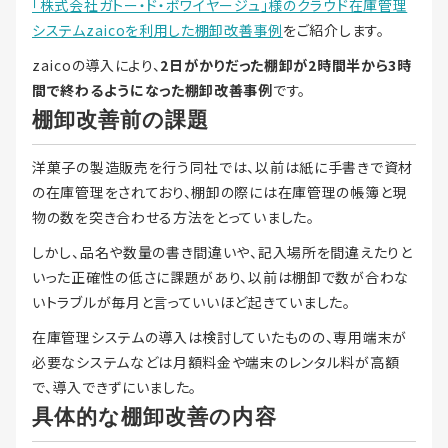
「株式会社ガトー・ド・ボワイヤージュ」様のクラウド在庫管理
システムzaicoを利用した棚卸改善事例
をご紹介します。
zaicoの導入により、
2日がかりだった棚卸が2時間半から3時
間で終わるようになった棚卸改善事例
です。
棚卸改善前の課題
洋菓子の製造販売を行う同社では、以前は紙に手書きで資材
の在庫管理をされており、棚卸の際には在庫管理の帳簿と現
物の数を突き合わせる方法をとっていました。
しかし、品名や数量の書き間違いや、記入場所を間違えたりと
いった正確性の低さに課題があり、以前は棚卸で数が合わな
いトラブルが毎月と言っていいほど起きていました。
在庫管理システムの導入は検討していたものの、専用端末が
必要なシステムなどは月額料金や端末のレンタル料が高額
で、導入できずにいました。
具体的な棚卸改善の内容