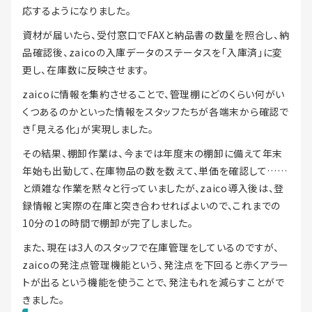
応するようになりました。
資材が届いたら、受付窓口でFAXと納品書の数量を照合し、納
品確認後、zaicoの入庫データのステータスを「入庫済」に変
更し、在庫数に反映させます。
zaicoに情報を集約させることで、管理棚にどのくらい何がい
くつあるのかといった情報をスタッフたちが各端末から確認で
き「見える化」が実現しました。
その結果、棚卸作業は、今までは年度末の棚卸に備えて年末
年始も出勤して、在庫物品の数を数えて、単価を確認して……
と煩雑な作業を黙々と行っていましたが、zaico導入後は、登
録情報と実際の在庫と突き合わせればよいので、これまでの
10分の1の時間で棚卸が完了しました。
また、現在は3人のスタッフで在庫管理をしているのですが、
zaicoの発注点管理機能という、発注点を下回ると赤くアラー
トが出るという機能を使うことで、発注もれを減らすことがで
きました。