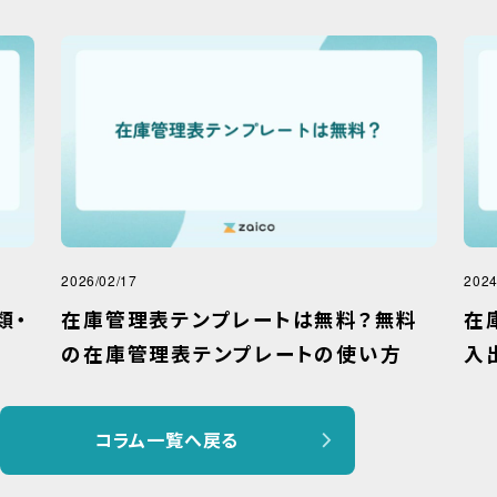
2026/02/17
2024
類・
在庫管理表テンプレートは無料？無料
在
の在庫管理表テンプレートの使い方
入
コラム一覧へ戻る