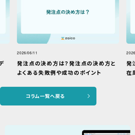
2026/06/11
2026
デ
発注点の決め方は？発注点の決め方と
発
よくある失敗例や成功のポイント
在
コラム一覧へ戻る