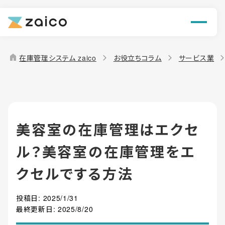
ン
機能
home
在庫管理システム zaico
お役立ちコラム
サービス業
解決できる課題
料金
美容室の在庫管理はエクセ
導入事例
ル？美容室の在庫管理をエ
お役立ち情報
クセルでする方法
投稿日:
2025/1/31
最終更新日:
2025/8/20