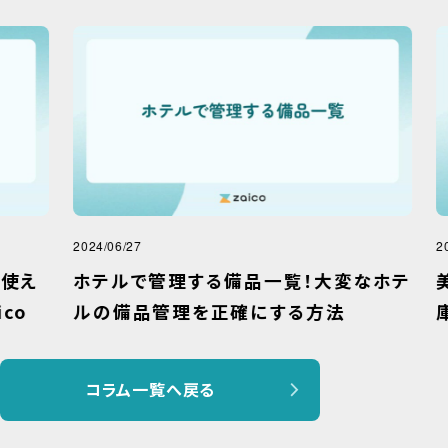
2024/06/27
2025
え
ホテルで管理する備品一覧！大変なホテ
美
o
ルの備品管理を正確にする方法
庫
コラム一覧へ戻る