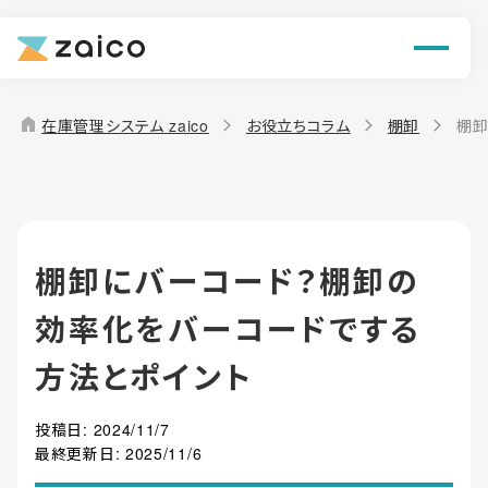
ン
機能
home
在庫管理システム zaico
お役立ちコラム
棚卸
棚卸
解決できる課題
料金
棚卸にバーコード？棚卸の
導入事例
効率化をバーコードでする
お役立ち情報
方法とポイント
投稿日:
2024/11/7
最終更新日:
2025/11/6