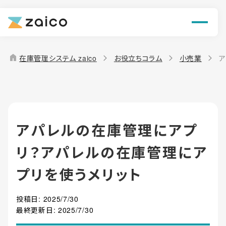
ン
機能
home
在庫管理システム zaico
お役立ちコラム
小売業
ア
解決できる課題
料金
アパレルの在庫管理にアプ
導入事例
リ？アパレルの在庫管理にア
お役立ち情報
プリを使うメリット
投稿日:
2025/7/30
最終更新日:
2025/7/30