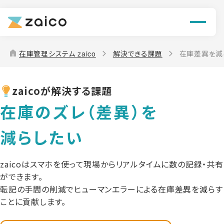
機能
解決できる課題
home
在庫管理システム zaico
解決できる課題
在庫差異を減
料金
zaicoが解決する課題
導入事例
在庫のズレ（差異）を
お役立ち情報
減らしたい
zaicoはスマホを使って現場からリアルタイムに数の記録・共有
ができます。
転記の手間の削減でヒューマンエラーによる在庫差異を減らす
ことに貢献します。