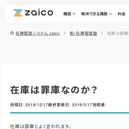
機能
解決できる課題
料金
home
在庫管理システム zaico
魁！在庫管理塾
在庫は罪庫
在庫は罪庫なのか？
投稿日:
2018/12/17
最終更新日:
2019/3/17
投稿者:
在庫は罪庫とよく言われます。