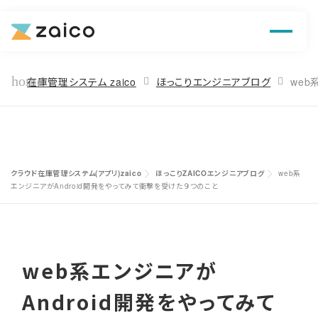
ン
機能
home
在庫管理システム zaico
ほっこりエンジニアブログ
web
解決できる課題
料金
クラウド在庫管理システム(アプリ)zaico
ほっこりZAICOエンジニアブログ
web系
導入事例
エンジニアがAndroid開発をやってみて衝撃を受けた９つのこと
お役立ち情報
web系エンジニアが
Android開発をやってみて