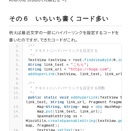
その６ いちいち書くコード多い
例えば最近文字の一部にハイパーリンクを設定するコードを
書いたのですが、できたコードがこれ。
/**
 * テキストにハイパーリンクを設定する
 */
TextView textView = root.
findViewById
(
R.
id
.
ho
String
 link_text = 
"こちら"
;
String
 link_url = 
"https://hoge.com"
;
addHyperLink
(
textView, link_text, link_url, 
t
/**
 * テキストにハイパーリンクを設定する関数
 */
public
static
void
addHyperLink
(
TextView text
link_text, 
String
 link_url, Fragment fragment
)
    Map
<
String
, 
String
>
 map = 
new
 HashMap
<>()
    map.
put
(
link_text, link_url
)
;
    SpannableString ss = 
MiscUtils.
createSpannableString
(
textView.
getTe
map, fragment
)
;
    textView.
setText
(
ss
)
;