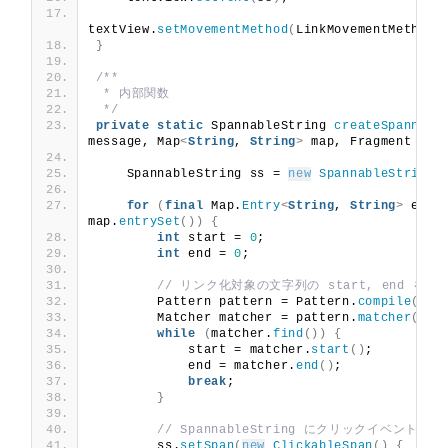
textView.
setMovementMethod
(
LinkMovementMethod.
}
/**
 * 内部関数
 */
private
static
 SpannableString 
createSpannabl
message, Map
<
String
, 
String
>
 map, Fragment fra
    SpannableString ss = 
new
SpannableString
(
for
(
final
 Map.
Entry
<
String
, 
String
>
 entry
map.
entrySet
())
{
int
 start = 
0
;
int
 end = 
0
;
// リンク化対象の文字列の start, end を算
        Pattern pattern = Pattern.
compile
(
ent
        Matcher matcher = pattern.
matcher
(
mes
while
(
matcher.
find
())
{
            start = matcher.
start
()
;
            end = matcher.
end
()
;
break
;
}
// SpannableString にクリックイベント
        ss.
setSpan
(
new
ClickableSpan
()
{