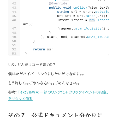
@Override
public
void
onClick
(
View textView
String
 url = entry.
getValue
()
                Uri uri = Uri.
parse
(
url
)
;
                Intent intent = 
new
Intent
(
In
uri
)
;
                fragment.
startActivity
(
intent
}
}
, start, end, Spanned.
SPAN_INCLUSIVE
}
return
 ss;
}
いや、どんだけコード書くの？
僕はただハイパーリンクにしたいだけなのに。。
もう許して。。ごめんなさい。。ごめんなさい。。
参考：
TextView の一部のリンク化＋クリックイベントの指定、
をサクッと作る
その７ 公式ドキュメント分かりに