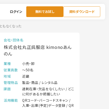
ログイン
無料でお試し
資料ダウンロード
こともなくなった
会社・団体名
株式会社丸正呉服店 kimonoあん
のん
業種
小売・卸
従業員数
～50名
地域
近畿
管理物品
製品・商品 / レンタル品
課題
過剰在庫・欠品をなくしたい / どこ
に何があるか把握したい
活用機能
QRコード・バーコードスキャン /
入庫・出庫(予定)データ登録 / QR