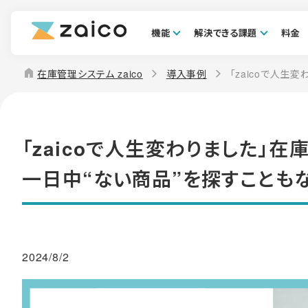
機能
解決できる課題
料金
home
在庫管理システム zaico
導入事例
「zaicoで人生
「zaicoで人生変わりました」
一日中“ない商品”を探すことも
2024/8/2