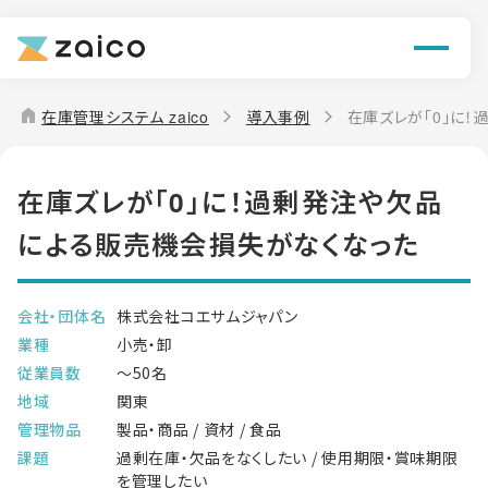
機能
解決できる課題
home
在庫管理システム zaico
導入事例
在庫ズレが「0」に
料金
在庫ズレが「0」に！過剰発注や欠品
導入事例
による販売機会損失がなくなった
お役立ち情報
会社・団体名
株式会社コエサムジャパン
業種
小売・卸
従業員数
～50名
地域
関東
管理物品
製品・商品 / 資材 / 食品
課題
過剰在庫・欠品をなくしたい / 使用期限・賞味期限
を管理したい