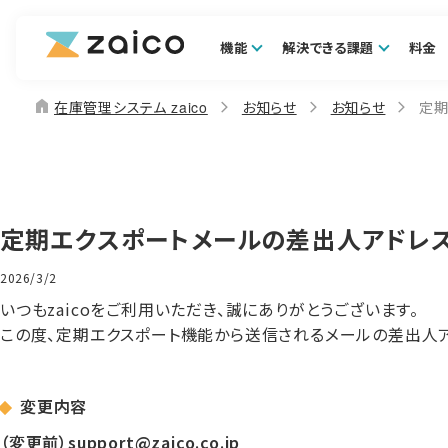
機能
解決できる課題
料金
home
在庫管理システム zaico
お知らせ
お知らせ
定期
定期エクスポートメールの差出人アドレ
2026/3/2
いつもzaicoをご利用いただき、誠にありがとうございます。
この度、定期エクスポート機能から送信されるメールの差出人ア
変更内容
（変更前）support@zaico.co.jp