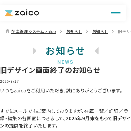
機能
解決できる課題
home
在庫管理システム zaico
お知らせ
お知らせ
旧デザ
料金
お知らせ
導入事例
旧デザイン画面終了のお知らせ
お役立ち情報
2025/9/17
いつもzaicoをご利用いただき、誠にありがとうございます。
すでにメールでもご案内しておりますが、在庫一覧／詳細／登
録・編集の各画面につきまして、
2025年9月末をもって旧デザイ
ンの提供を終了
いたします。