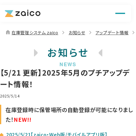
機能
解決できる課題
home
在庫管理システム zaico
お知らせ
アップデート情報
料金
お知らせ
導入事例
【5/21 更新】2025年5月のプチアップデ
お役立ち情報
ート情報！
2025/5/14
在庫登録時に保管場所の自動登録が可能になりまし
た！
NEW!!
2025/5/21【zaico・Web版
/モバイルアプリ版】