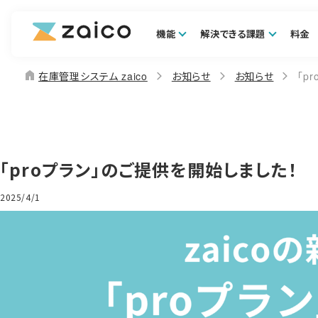
機能
解決できる課題
料金
home
在庫管理システム zaico
お知らせ
お知らせ
「p
「proプラン」のご提供を開始しました！
2025/4/1