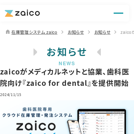
機能
解決できる課題
home
在庫管理システム zaico
お知らせ
お知らせ
zaic
料金
お知らせ
導入事例
zaicoがメディカルネットと協業、歯科医
お役立ち情報
院向け『zaico for dental』を提供開始
2024/11/15