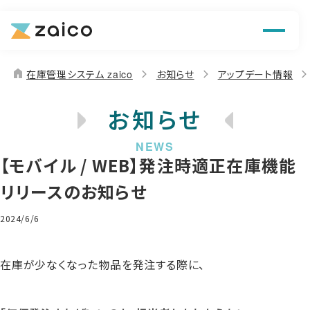
機能
解決できる課題
home
在庫管理システム zaico
お知らせ
アップデート情報
料金
お知らせ
導入事例
【モバイル / WEB】発注時適正在庫機能
お役立ち情報
リリースのお知らせ
2024/6/6
在庫が少なくなった物品を発注する際に、