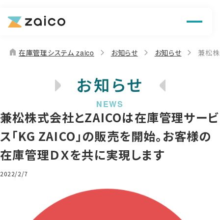
機能
解決できる課題
home
在庫管理システム zaico
お知らせ
お知らせ
兼松株
料金
お知らせ
導入事例
兼松株式会社とZAICOは在庫管理サービ
お役立ち情報
ス「KG ZAICO」の販売を開始。お客様の
在庫管理ＤＸを共に実現します
2022/2/7