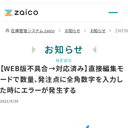
機能
解決できる課題
home
在庫管理システム zaico
お知らせ
お知らせ
【WE
料金
お知らせ
導入事例
【WEB版不具合→対応済み】直接編集モ
お役立ち情報
ードで数量、発注点に全角数字を入力し
た時にエラーが発生する
2021/9/30