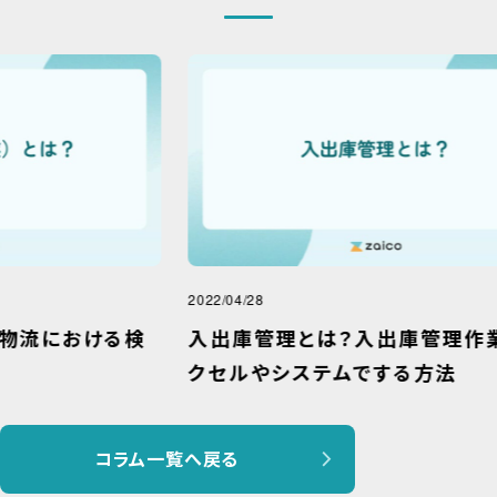
2022/04/28
2022
検
入出庫管理とは？入出庫管理作業をエ
ク
クセルやシステムでする方法
メ
コラム一覧へ戻る