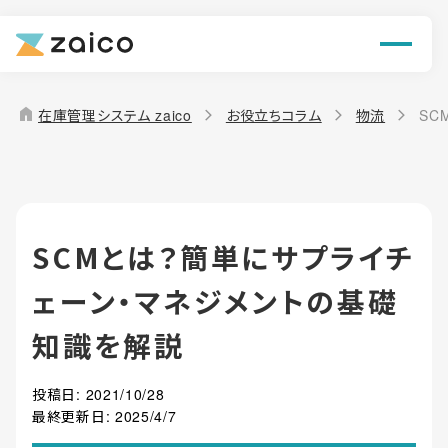
ン
機能
home
在庫管理システム zaico
お役立ちコラム
物流
SC
解決できる課題
料金
SCMとは？簡単にサプライチ
導入事例
ェーン・マネジメントの基礎
お役立ち情報
知識を解説
投稿日:
2021/10/28
最終更新日:
2025/4/7