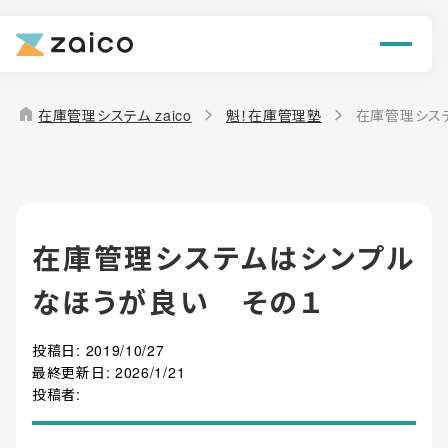
ン
機能
home
在庫管理システム zaico
魁！在庫管理塾
在庫管理シス
解決できる課題
料金
在庫管理システムはシンプル
導入事例
なほうが良い その１
お役立ち情報
投稿日:
2019/10/27
最終更新日:
2026/1/21
投稿者: