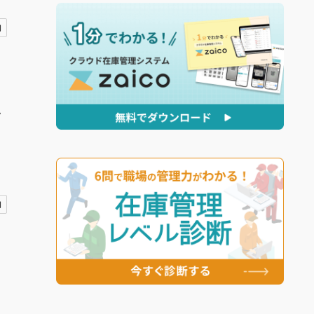
用
か
用