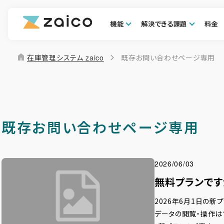
機能
解決できる課題
料金
home
在庫管理システム zaico
既存お問い合わせページ専用
既存お問い合わせページ専用
2026/06/03
無料プランです
2026年6月1日の新
データの閲覧・操作は