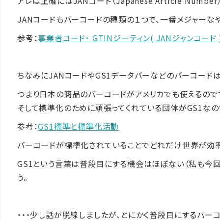
アレは正確にはJANコード（Japanese Article Numb
JANコードもバーコードの種類の１つで、一番メジャーな
参考：
事業者コード･ GTINジーティン( JANジャンコード 
ちなみにJANコードやGS1データバーなどのバーコード
つまり日本の商品のバーコードがアメリカでも使えるのです
そして標準化のために頑張ってくれている団体がGS1なの
参考：
GS1標準と標準化活動
バーコードが標準化されていることでどれだけ世界が効率
GS1という言葉は普段目にする機会はほぼない（私も今
う。
・・・少し話が脱線しましたが、とにかく普段目にするバーコ