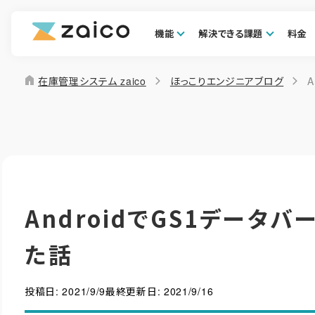
機能
解決できる課題
料金
home
在庫管理システム zaico
ほっこりエンジニアブログ
AndroidでGS1データ
た話
投稿日:
2021/9/9
最終更新日:
2021/9/16