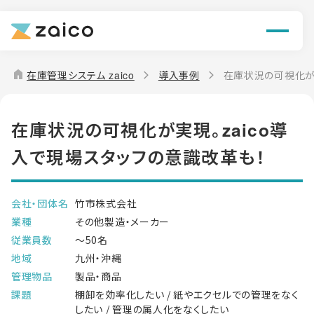
機能
解決できる課題
home
在庫管理システム zaico
導入事例
在庫状況の可視化が実
料金
在庫状況の可視化が実現。zaico導
導入事例
入で現場スタッフの意識改革も！
お役立ち情報
会社・団体名
竹市株式会社
業種
その他製造・メーカー
従業員数
～50名
地域
九州・沖縄
管理物品
製品・商品
課題
棚卸を効率化したい / 紙やエクセルでの管理をなく
したい / 管理の属人化をなくしたい