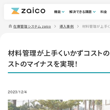
機能
解決できる課題
料金
home
在庫管理システム zaico
導入事例
材料管理が上手く
材料管理が上手くいかずコストの増
ストのマイナスを実現！
2023/12/4