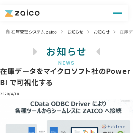
機能
解決できる課題
home
在庫管理システム zaico
お知らせ
お知らせ
在庫デ
料金
お知らせ
導入事例
在庫データをマイクロソフト社のPower
お役立ち情報
BI で可視化する
2020/4/18