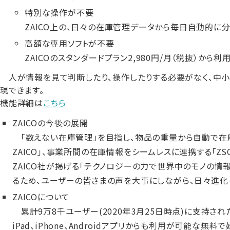
特別な操作が不要
ZAICO上の、日々の在庫管理データから毎日自動的に
高額な専用ソフトが不要
ZAICOのスタンダードプラン2,980円/月（税抜）から利
人が情報を見て判断したり、操作したりする必要がなく、中小
現できます。
機能詳細は
こちら
ZAICOの今後の展開
「
数えない在庫管理
」
を目指し、物品の重量から自動で在庫を
ZAICO」、事業所間の在庫情報をシームレスに連携する「Z
ZAICO社が掲げる「テクノロジーの力で世界中のモノの情
るため、ユーザーの皆さまの声を大事にしながら、日々進化
ZAICOについて
累計9万8千ユーザー
(2020年3月25日時点)
に支持された
iPad、iPhone、Androidアプリからも利用が可能な