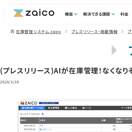
機能
解決できる課題
料金
home
在庫管理システム zaico
プレスリリース・掲載情報
プ
(プレスリリース)AIが在庫管理！なくな
2020/3/30