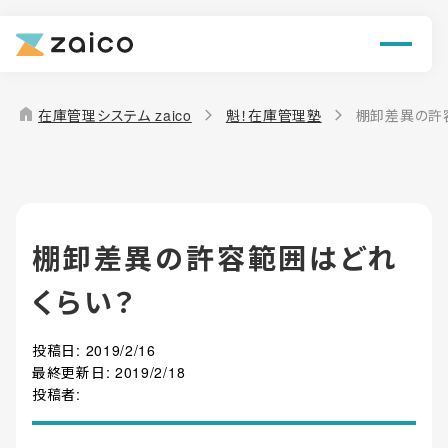
ン
機能
home
在庫管理システム zaico
魁！在庫管理塾
棚卸差異の許
解決できる課題
料金
棚卸差異の許容範囲はどれ
導入事例
くらい？
お役立ち情報
投稿日:
2019/2/16
最終更新日:
2019/2/18
投稿者: