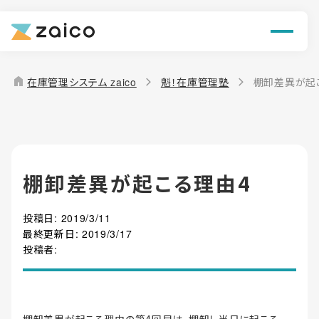
ン
機能
home
在庫管理システム zaico
魁！在庫管理塾
棚卸差異が起
解決できる課題
料金
棚卸差異が起こる理由4
導入事例
投稿日:
2019/3/11
お役立ち情報
最終更新日:
2019/3/17
投稿者: