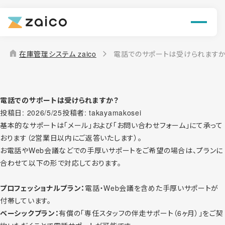
機能
解決できる課題
home
在庫管理システム zaico
電話でのサポートは受けられますか
料金
導入事例
電話でのサポートは受けられますか？
投稿日:
2026/5/25
投稿者:
takayamakosei
基本的なサポートは「メール」および「お問い合わせフォーム」にて承って
お役立ち情報
おります（2営業日以内にご返答いたします）。
お電話やWeb会議などでの手厚いサポートをご希望の場合は、プランに
合わせて以下の形で対応しております。
プロフェッショナルプラン：
電話・Web会議を含めた手厚いサポートが
付帯しています。
ベーシックプラン：
有償の「専任スタッフの伴走サポート（6ヶ月）」をご契