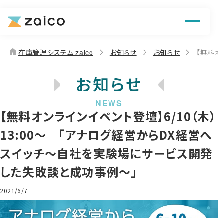
機能
解決できる課題
home
在庫管理システム zaico
お知らせ
お知らせ
【無料
料金
お知らせ
導入事例
【無料オンラインイベント登壇】6/10（木）
お役立ち情報
13:00～ 「アナログ経営からDX経営へ
スイッチ～自社を実験場にサービス開発
した失敗談と成功事例～」
2021/6/7