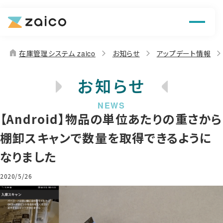
機能
解決できる課題
home
在庫管理システム zaico
お知らせ
アップデート情報
料金
お知らせ
導入事例
【Android】物品の単位あたりの重さから
お役立ち情報
棚卸スキャンで数量を取得できるように
なりました
2020/5/26