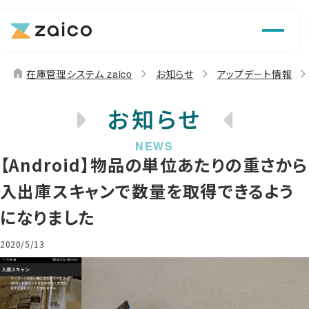
機能
解決できる課題
home
在庫管理システム zaico
お知らせ
アップデート情報
料金
お知らせ
導入事例
【Android】物品の単位あたりの重さから
お役立ち情報
入出庫スキャンで数量を取得できるよう
になりました
2020/5/13