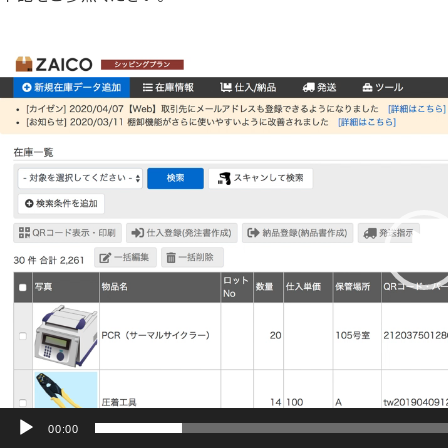
動
画
プ
レー
ヤー
00:00