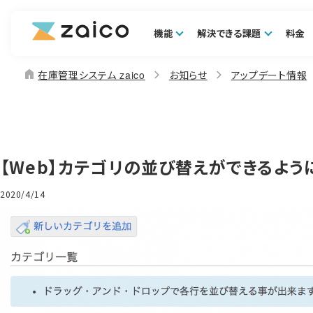
機能
解決できる課題
料金
home
在庫管理システム zaico
お知らせ
アップデート情報
【Web】カテゴリの並び替えができるよう
2020/4/14