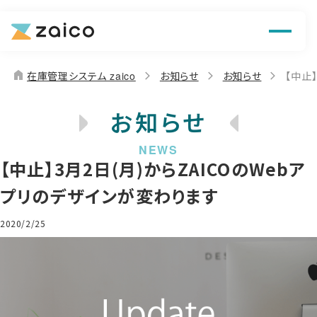
機能
解決できる課題
home
在庫管理システム zaico
お知らせ
お知らせ
【中止
料金
お知らせ
導入事例
【中止】3月2日(月)からZAICOのWebア
お役立ち情報
プリのデザインが変わります
2020/2/25