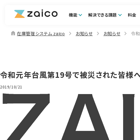
機能
解決できる課題
料金
home
在庫管理システム zaico
お知らせ
お知らせ
令和
令和元年台風第19号で被災された皆様へZ
2019/10/21