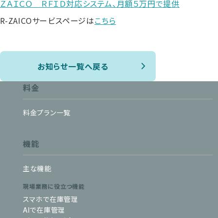
ＺＡＩＣＯ ＲＦＩＤ対応システム、月額５万円で提供
R-ZAICOサービスページは
こちら
お知らせ一覧へ戻る
料金
料金プラン一覧
機能
主な機能
現場業務に役立つ機能
スマホで在庫管理
AIで在庫管理