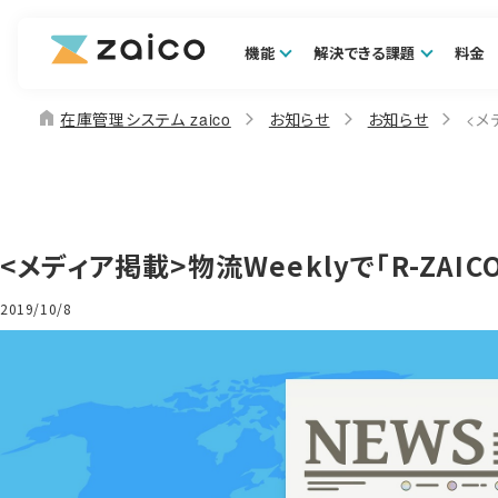
機能
解決できる課題
料金
home
在庫管理システム zaico
お知らせ
お知らせ
<メ
<メディア掲載>物流Weeklyで「R-ZAI
2019/10/8