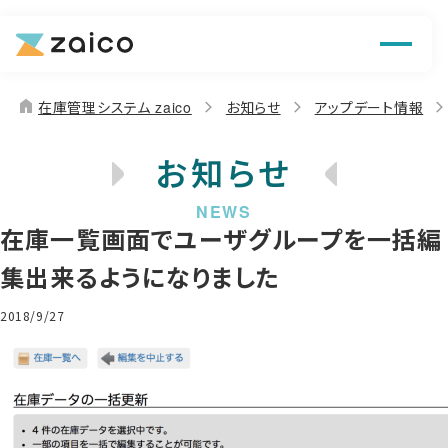
機能
解決できる課題
home
在庫管理システム zaico
お知らせ
アップデート情報
料金
お知らせ
導入事例
在庫一覧画面でユーザグループを一括編
お役立ち情報
集出来るようになりました
2018/9/27