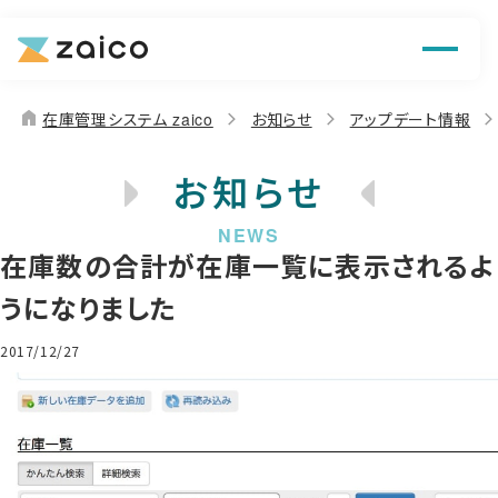
機能
解決できる課題
home
在庫管理システム zaico
お知らせ
アップデート情報
料金
お知らせ
導入事例
在庫数の合計が在庫一覧に表示されるよ
お役立ち情報
うになりました
2017/12/27