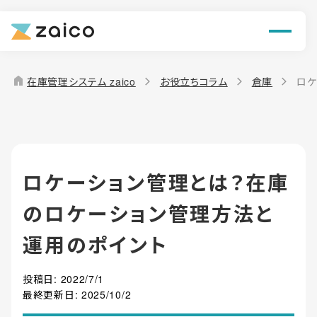
ン
機能
home
在庫管理システム zaico
お役立ちコラム
倉庫
ロケ
解決できる課題
料金
ロケーション管理とは？在庫
導入事例
のロケーション管理方法と
お役立ち情報
運用のポイント
投稿日:
2022/7/1
最終更新日:
2025/10/2