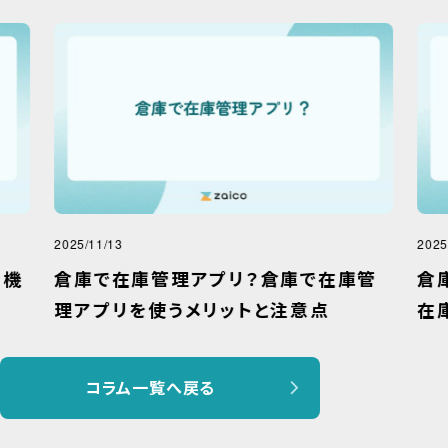
2025/11/13
2025
な機
倉庫で在庫管理アプリ？倉庫で在庫管
倉
理アプリを使うメリットと注意点
在
コラム一覧へ戻る