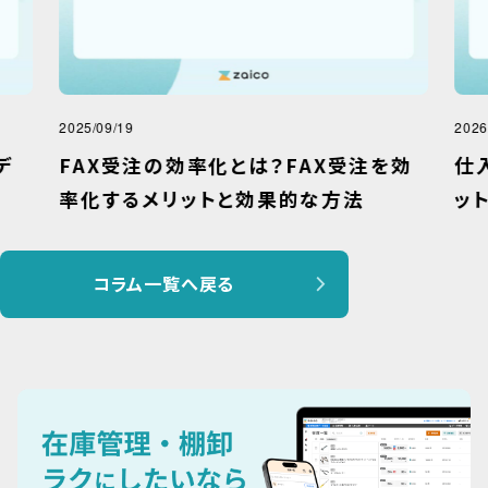
2025/09/19
2026
デ
FAX受注の効率化とは？FAX受注を効
仕
率化するメリットと効果的な方法
ッ
コラム一覧へ戻る