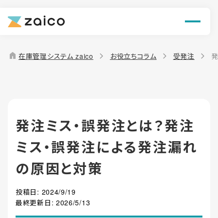
ン
機能
home
在庫管理システム zaico
お役立ちコラム
受発注
発
解決できる課題
料金
発注ミス・誤発注とは？発注
導入事例
ミス・誤発注による発注漏れ
お役立ち情報
の原因と対策
投稿日:
2024/9/19
最終更新日:
2026/5/13