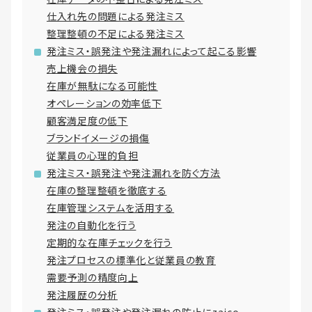
仕入れ先の問題による発注ミス
整理整頓の不足による発注ミス
発注ミス・誤発注や発注漏れによって起こる影響
売上機会の損失
在庫が無駄になる可能性
オペレーションの効率低下
顧客満足度の低下
ブランドイメージの損傷
従業員の心理的負担
発注ミス・誤発注や発注漏れを防ぐ方法
在庫の整理整頓を徹底する
在庫管理システムを活用する
発注の自動化を行う
定期的な在庫チェックを行う
発注プロセスの標準化と従業員の教育
需要予測の精度向上
発注履歴の分析
発注ミス・誤発注や発注漏れの防止にzaico