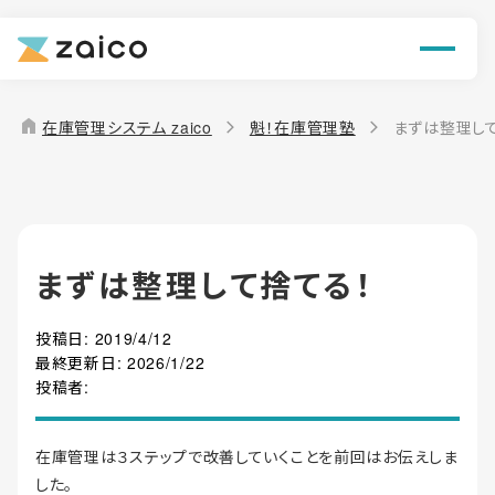
ン
機能
home
在庫管理システム zaico
魁！在庫管理塾
まずは整理し
解決できる課題
料金
まずは整理して捨てる！
導入事例
投稿日:
2019/4/12
お役立ち情報
最終更新日:
2026/1/22
投稿者:
在庫管理は３ステップで改善していくことを前回はお伝えしま
した。