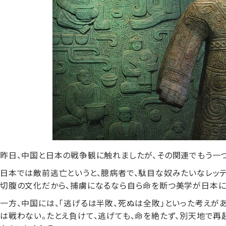
昨日、中国と日本の戦争観に触れましたが、その関連でもう一つ
日本では敵前逃亡というと、臆病者で、駄目な奴みたいなレッ
切腹の文化だから、捕虜になるなら自ら命を断つ美学が日本に
一方、中国には、「逃げるは半敗、死ぬは全敗」といった考えが
は戦わない。たとえ負けて、逃げても、命を絶たず、別天地で再