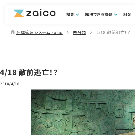
機能
解決できる課題
料金
home
在庫管理システム zaico
未分類
4/18 敵前逃亡！？
4/18 敵前逃亡！？
2018/4/18