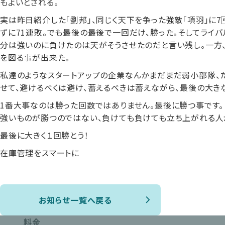
もよいとされる。
実は昨日紹介した「劉邦」、同じく天下を争った強敵「項羽」に7
ずに71連敗。でも最後の最後で一回だけ、勝った。そしてライ
分は強いのに負けたのは天がそうさせたのだと言い残し。一方
を図る事が出来た。
私達のようなスタートアップの企業なんかまだまだ弱小部隊、
せて、避けるべくは避け、蓄えるべきは蓄えながら、最後の大き
1番大事なのは勝った回数ではありません。最後に勝つ事です。
強いものが勝つのではない、負けても負けても立ち上がれる人
最後に大きく１回勝とう！
在庫管理をスマートに
お知らせ一覧へ戻る
料金