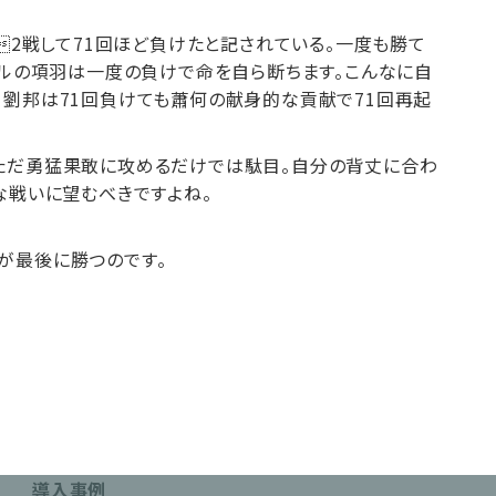
2戦して71回ほど負けたと記されている。一度も勝て
バルの項羽は一度の負けで命を自ら断ちます。こんなに自
、劉邦は71回負けても蕭何の献身的な貢献で71回再起
ただ勇猛果敢に攻めるだけでは駄目。自分の背丈に合わ
な戦いに望むべきですよね。
が最後に勝つのです。
導入事例