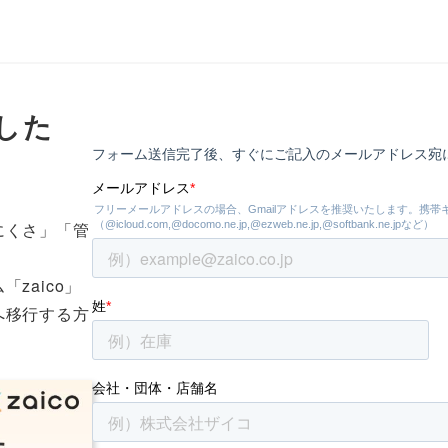
用した
にくさ」「管
zaico」
へ移行する方