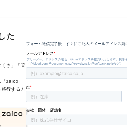
用した
にくさ」「管
zaico」
へ移行する方