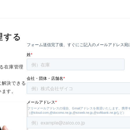
理する
よる在庫管理
。
に解決できる
います。