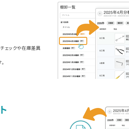
示
のチェックや在庫差異
。
ト